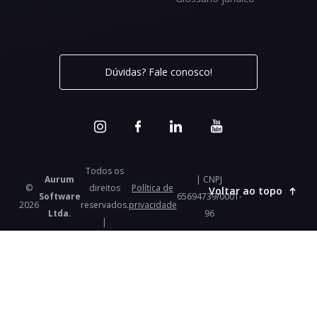
Dúvidas? Fale conosco!
Todos os
Aurum
| CNPJ
©
direitos
Política de
Voltar ao topo
Software
65694739/0001-
2026
reservados.
privacidade
Ltda.
96
|