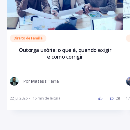
Direito de Família
Outorga uxória: o que é, quando exigir
e como corrigir
Por
Mateus Terra
29
22 jul 2026
•
17