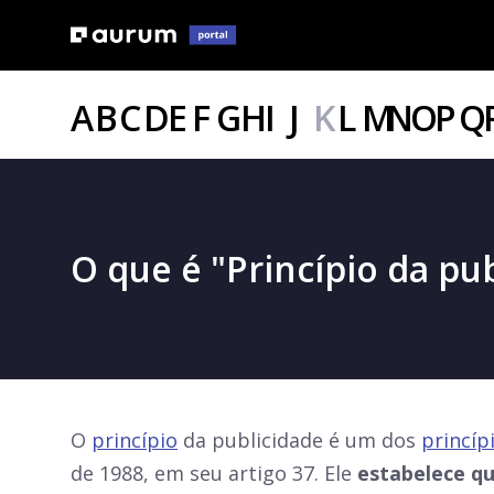
A
B
C
D
E
F
G
H
I
J
K
L
M
N
O
P
Q
O que é "Princípio da pu
O
princípio
da publicidade é um dos
princíp
de 1988, em seu artigo 37. Ele
estabelece qu