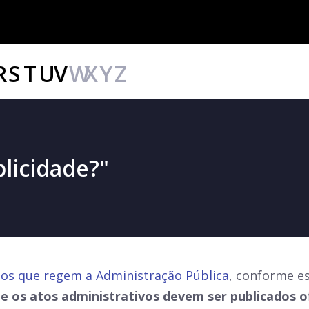
R
S
T
U
V
W
X
Y
Z
blicidade?"
ios que regem a Administração Pública
, conforme es
e os atos administrativos devem ser publicados o