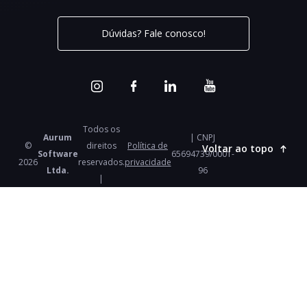
Dúvidas? Fale conosco!
Todos os
Aurum
| CNPJ
©
direitos
Política de
Voltar ao topo
Software
65694739/0001-
2026
reservados.
privacidade
Ltda.
96
|