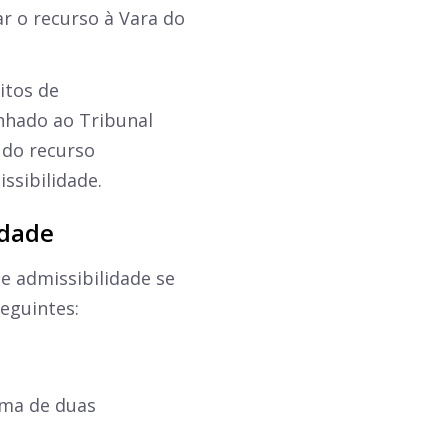
r o recurso à Vara do
sitos de
inhado ao Tribunal
 do recurso
ssibilidade.
idade
de admissibilidade se
seguintes:
oma de duas