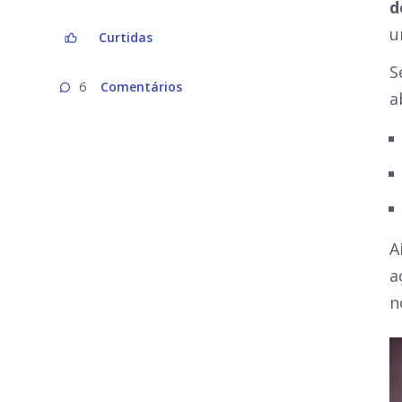
d
u
Curtidas
S
Comentários
6
a
A
a
n