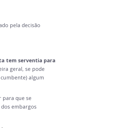
;
sado pela decisão
ta tem serventia para
ra geral, se pode
sucumbente) algum
r para que se
o dos embargos