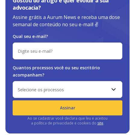
Gostou do artigo e quer evoluir a sua
advocacia?
Assine grátis a Aurum News e receba uma dose
semanal de conteúdo no seu e-mail! ✌️
Qual seu e-mail?
Quantos processos você ou
seu escritório
acompanham?
Selecione os processos
Assinar
Ao se cadastrar você declara que leu e aceitou
a política de privacidade e cookies do
site
.