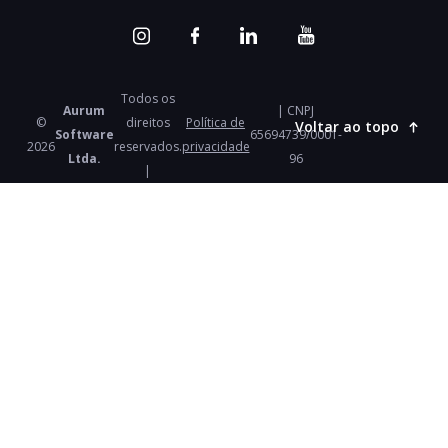
Todos os
Aurum
| CNPJ
©
direitos
Política de
Voltar ao topo
Software
65694739/0001-
2026
reservados.
privacidade
Ltda.
96
|