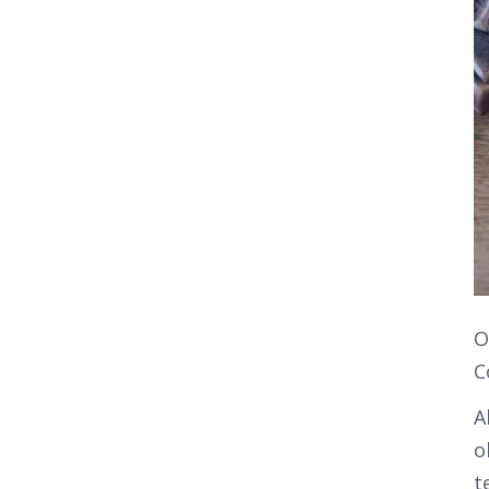
O
C
A
o
t