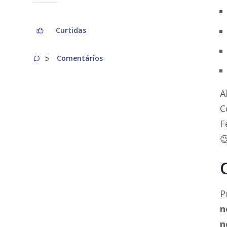
Curtidas
Comentários
5
A
C
F

P
n
n