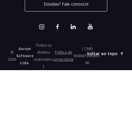
Dúvidas? Fale conosco!
Todos os
Aurum
| CNPJ
©
direitos
Política de
Voltar ao topo
Software
65694739/0001-
2026
reservados.
privacidade
Ltda.
96
|