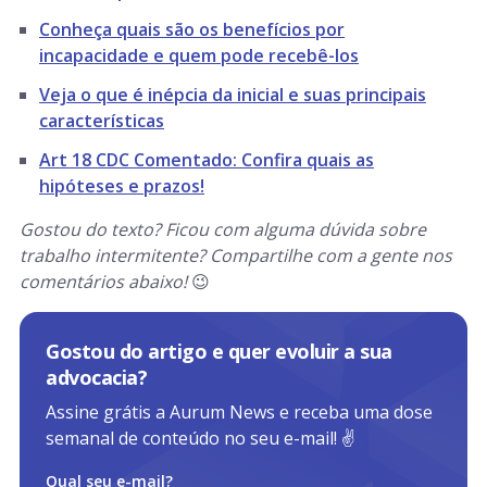
Conheça quais são os benefícios por
incapacidade e quem pode recebê-los
Veja o que é inépcia da inicial e suas principais
características
Art 18 CDC Comentado: Confira quais as
hipóteses e prazos!
Gostou do texto? Ficou com alguma dúvida sobre
trabalho intermitente? Compartilhe com a gente nos
comentários abaixo!
😉
Gostou do artigo e quer evoluir a sua
advocacia?
Assine grátis a Aurum News e receba uma dose
semanal de conteúdo no seu e-mail! ✌️
Qual seu e-mail?