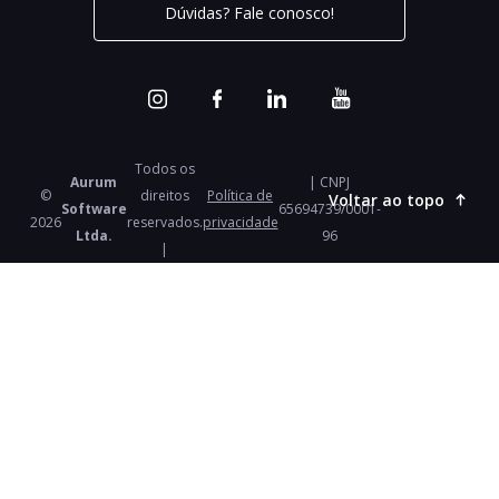
Dúvidas? Fale conosco!
Todos os
Aurum
| CNPJ
©
direitos
Política de
Voltar ao topo
Software
65694739/0001-
2026
reservados.
privacidade
Ltda.
96
|