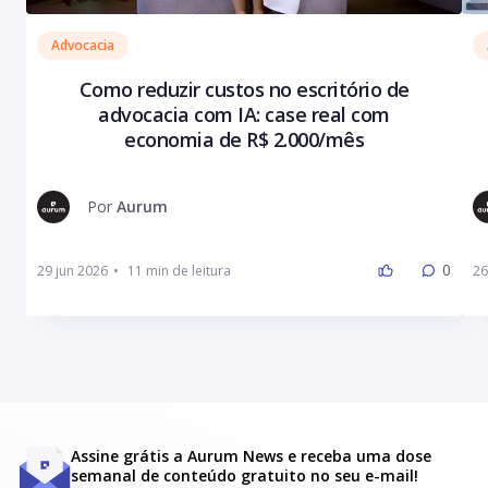
Advocacia
Como reduzir custos no escritório de
advocacia com IA: case real com
economia de R$ 2.000/mês
Por
Aurum
0
29 jun 2026
•
26
Assine grátis a Aurum News e receba uma dose
semanal de conteúdo gratuito no seu e-mail!