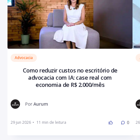
Advocacia
Como reduzir custos no escritório de
advocacia com IA: case real com
economia de R$ 2.000/mês
Por
Aurum
0
29 jun 2026
•
26