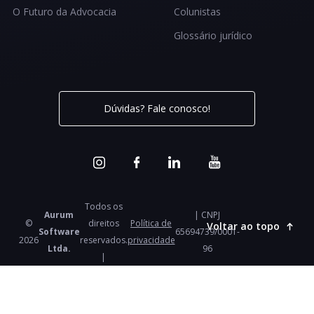
O Futuro da Advocacia
Colunistas
Glossário jurídico
Dúvidas? Fale conosco!
Todos os
Aurum
| CNPJ
©
direitos
Política de
Voltar ao topo
Software
65694739/0001-
2026
reservados.
privacidade
Ltda.
96
|