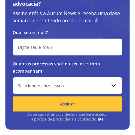
advocacia?
Assine grátis a Aurum News e receba uma dose
semanal de conteúdo no seu e-mail! ✌️
Qual seu e-mail?
Quantos processos você ou
seu escritório
acompanham?
Selecione os processos
Assinar
Ao se cadastrar você declara que leu e aceitou
a política de privacidade e cookies do
site
.