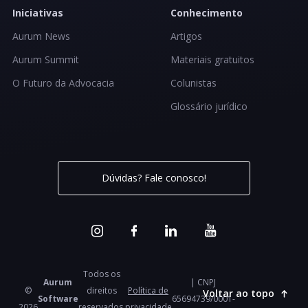
Iniciativas
Conhecimento
Aurum News
Artigos
Aurum Summit
Materiais gratuitos
O Futuro da Advocacia
Colunistas
Glossário jurídico
Dúvidas? Fale conosco!
Todos os
Aurum
| CNPJ
©
direitos
Política de
Voltar ao topo
Software
65694739/0001-
2026
reservados.
privacidade