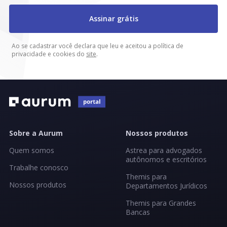
Assinar grátis
Ao se cadastrar você declara que leu e aceitou a política de
privacidade e cookies do
site
.
Sobre a Aurum
Nossos produtos
Quem somos
Astrea para advogados
autônomos e escritórios
Trabalhe conosco
Themis para
Nossos produtos
Departamentos Jurídicos
Themis para Grandes
Bancas