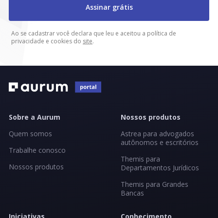
Assinar grátis
Ao se cadastrar você declara que leu e aceitou a política de
privacidade e cookies do
site
.
Sobre a Aurum
Nossos produtos
Quem somos
Astrea para advogados
autônomos e escritórios
Trabalhe conosco
Themis para
Nossos produtos
Departamentos Jurídicos
Themis para Grandes
Bancas
Iniciativas
Conhecimento