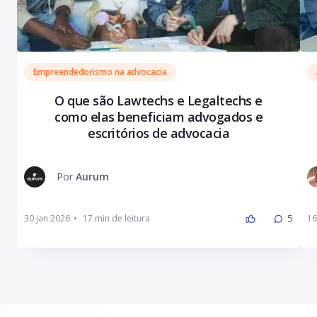
Empreendedorismo na advocacia
O que são Lawtechs e Legaltechs e
como elas beneficiam advogados e
escritórios de advocacia
Por
Aurum
5
30 jan 2026
•
16