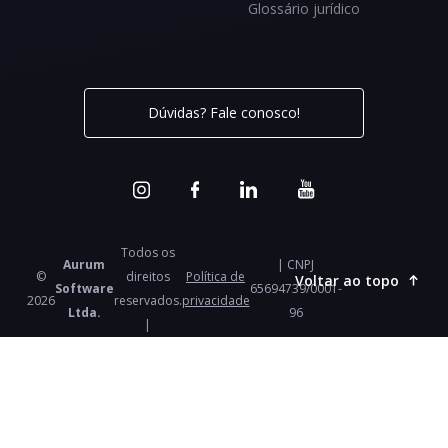
Glossário jurídico
Dúvidas? Fale conosco!
Todos os
Aurum
| CNPJ
©
direitos
Política de
Voltar ao topo
Software
65694739/0001-
2026
reservados.
privacidade
Ltda.
96
|