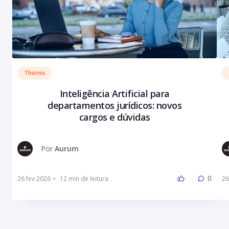
Themis
Inteligência Artificial para
departamentos jurídicos: novos
cargos e dúvidas
Por
Aurum
0
26 fev 2026
•
26