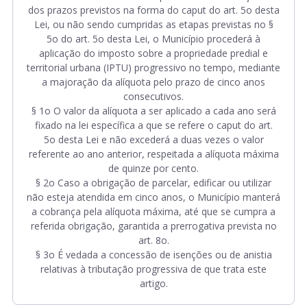
dos prazos previstos na forma do caput do art. 5
o
desta
Lei, ou não sendo cumpridas as etapas previstas no §
5
o
do art. 5
o
desta Lei, o Município procederá à
aplicação do imposto sobre a propriedade predial e
territorial urbana (IPTU) progressivo no tempo, mediante
a majoração da alíquota pelo prazo de cinco anos
consecutivos.
§ 1
o
O valor da alíquota a ser aplicado a cada ano será
fixado na lei específica a que se refere o caput do art.
5
o
desta Lei e não excederá a duas vezes o valor
referente ao ano anterior, respeitada a alíquota máxima
de quinze por cento.
§ 2
o
Caso a obrigação de parcelar, edificar ou utilizar
não esteja atendida em cinco anos, o Município manterá
a cobrança pela alíquota máxima, até que se cumpra a
referida obrigação, garantida a prerrogativa prevista no
art. 8
o
.
§ 3
o
É vedada a concessão de isenções ou de anistia
relativas à tributação progressiva de que trata este
artigo.