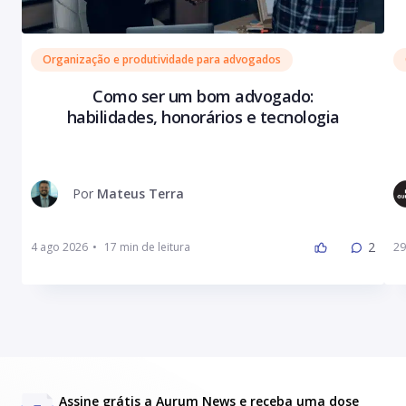
Organização e produtividade para advogados
Como ser um bom advogado:
habilidades, honorários e tecnologia
Por
Mateus Terra
2
4 ago 2026
•
29
Assine grátis a Aurum News e receba uma dose