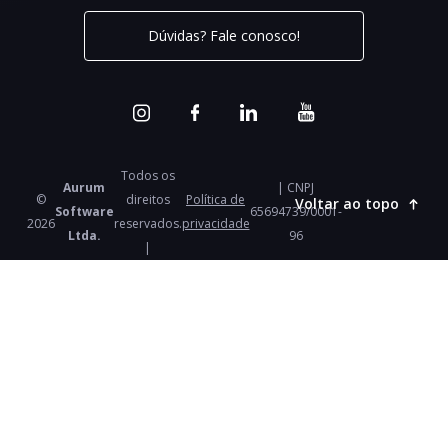
Dúvidas? Fale conosco!
Todos os
Aurum
| CNPJ
©
direitos
Política de
Voltar ao topo
Software
65694739/0001-
2026
reservados.
privacidade
Ltda.
96
|