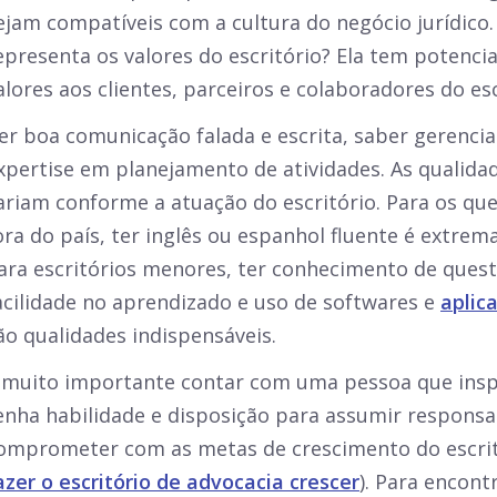
ejam compatíveis com a cultura do negócio jurídico.
epresenta os valores do escritório? Ela tem potenci
alores aos clientes, parceiros e colaboradores do esc
er boa comunicação falada e escrita, saber gerenci
xpertise em planejamento de atividades. As qualida
ariam conforme a atuação do escritório. Para os qu
ora do país, ter inglês ou espanhol fluente é extre
ara escritórios menores, ter conhecimento de quest
acilidade no aprendizado e uso de softwares e
aplic
ão qualidades indispensáveis.
 muito importante contar com uma pessoa que inspi
enha habilidade e disposição para assumir responsa
omprometer com as metas de crescimento do escrit
azer o escritório de advocacia crescer
). Para encon