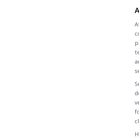
A
A
c
p
t
a
s
S
d
v
f
c
H