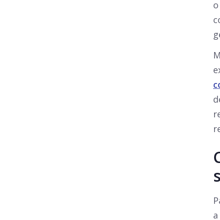
o
c
g
M
e
c
d
r
r
P
a