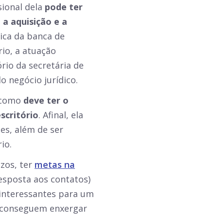
sional dela
pode ter
a aquisição e a
nica da banca de
io, a atuação
rio da secretária de
o negócio jurídico.
e como
deve ter o
scritório
. Afinal, ela
es, além de ser
io.
azos, ter
metas na
esposta aos contatos)
 interessantes para um
s conseguem enxergar