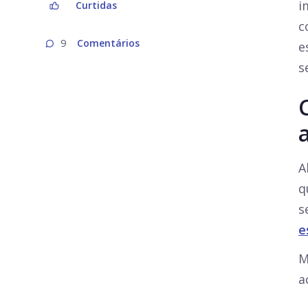
i
Curtidas
c
Comentários
9
e
s
A
q
s
e
M
a