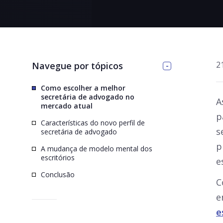
>
2
Navegue por tópicos
Como escolher a melhor
secretária de advogado no
A
mercado atual
p
Características do novo perfil de
s
secretária de advogado
p
A mudança de modelo mental dos
escritórios
e
Conclusão
C
e
e