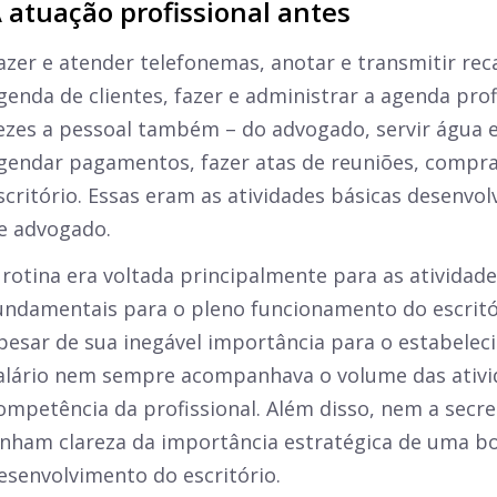
 atuação profissional antes
azer e atender telefonemas, anotar e transmitir rec
genda de clientes, fazer e administrar a agenda prof
ezes a pessoal também – do advogado, servir água e 
gendar pagamentos, fazer atas de reuniões, compr
scritório. Essas eram as atividades básicas desenvol
e advogado.
 rotina era voltada principalmente para as atividade
undamentais para o pleno funcionamento do escritó
pesar de sua inegável importância para o estabelec
alário nem sempre acompanhava o volume das ativi
ompetência da profissional. Além disso, nem a secre
inham clareza da importância estratégica de uma bo
esenvolvimento do escritório.