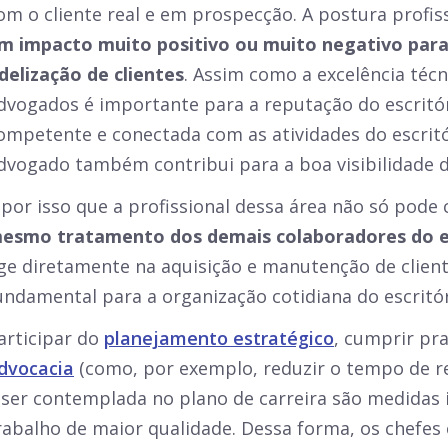
om o cliente real e em prospecção. A postura profis
m impacto muito positivo ou muito negativo para 
idelização de clientes
. Assim como a excelência téc
dvogados é importante para a reputação do escritór
ompetente e conectada com as atividades do escritó
dvogado também contribui para a boa visibilidade d
 por isso que a profissional dessa área não só pod
esmo tratamento dos demais colaboradores do e
ge diretamente na aquisição e manutenção de client
undamental para a organização cotidiana do escritór
articipar do
planejamento estratégico
, cumprir pr
dvocacia
(como, por exemplo, reduzir o tempo de r
 ser contemplada no plano de carreira são medidas
rabalho de maior qualidade. Dessa forma, os chefe