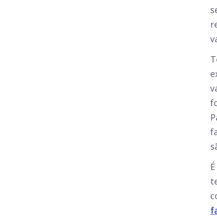
s
r
v
T
e
v
f
P
f
s
É
t
c
f