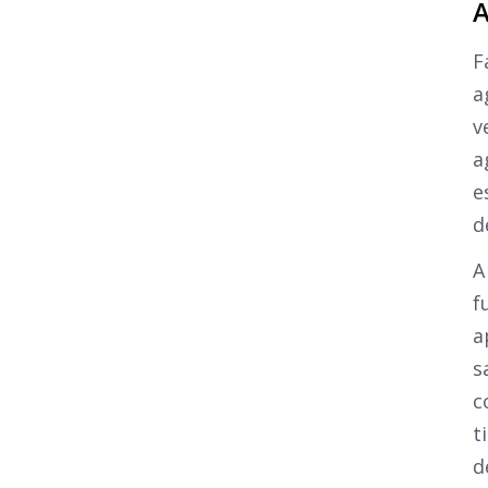
A
F
a
v
a
e
d
A
f
a
s
c
t
d