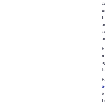
c
u
f
a
c
a
É
m
a
f
P
a
e
t