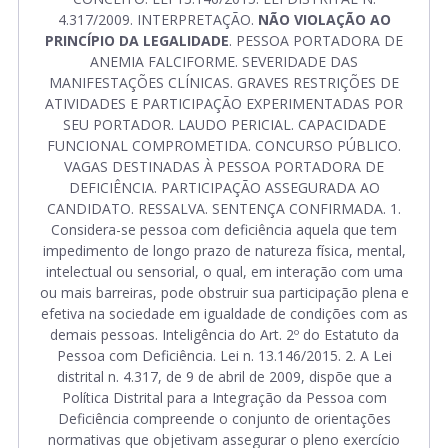
4.317/2009. INTERPRETAÇÃO.
NÃO VIOLAÇÃO AO
PRINCÍPIO DA LEGALIDADE
. PESSOA PORTADORA DE
ANEMIA FALCIFORME. SEVERIDADE DAS
MANIFESTAÇÕES CLÍNICAS. GRAVES RESTRIÇÕES DE
ATIVIDADES E PARTICIPAÇÃO EXPERIMENTADAS POR
SEU PORTADOR. LAUDO PERICIAL. CAPACIDADE
FUNCIONAL COMPROMETIDA. CONCURSO PÚBLICO.
VAGAS DESTINADAS À PESSOA PORTADORA DE
DEFICIÊNCIA. PARTICIPAÇÃO ASSEGURADA AO
CANDIDATO. RESSALVA. SENTENÇA CONFIRMADA. 1.
Considera-se pessoa com deficiência aquela que tem
impedimento de longo prazo de natureza física, mental,
intelectual ou sensorial, o qual, em interação com uma
ou mais barreiras, pode obstruir sua participação plena e
efetiva na sociedade em igualdade de condições com as
demais pessoas. Inteligência do Art. 2º do Estatuto da
Pessoa com Deficiência. Lei n. 13.146/2015. 2. A Lei
distrital n. 4.317, de 9 de abril de 2009, dispõe que a
Política Distrital para a Integração da Pessoa com
Deficiência compreende o conjunto de orientações
normativas que objetivam assegurar o pleno exercício