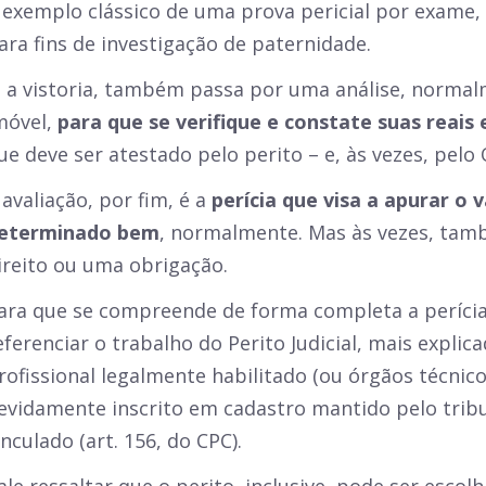
 exemplo clássico de uma prova pericial por exame,
ara fins de investigação de paternidade.
á a vistoria, também passa por uma análise, norm
móvel,
para que se verifique e constate suas reais 
ue deve ser atestado pelo perito – e, às vezes, pelo O
 avaliação, por fim, é a
perícia que visa a apurar o v
eterminado bem
, normalmente. Mas às vezes, tam
ireito ou uma obrigação.
ara que se compreende de forma completa a perícia,
eferenciar o trabalho do Perito Judicial, mais explic
rofissional legalmente habilitado (ou órgãos técnicos
evidamente inscrito em cadastro mantido pelo tribun
inculado (art. 156, do CPC).