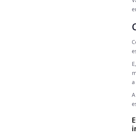
V
e
C
e
E
m
a
A
e
E
i