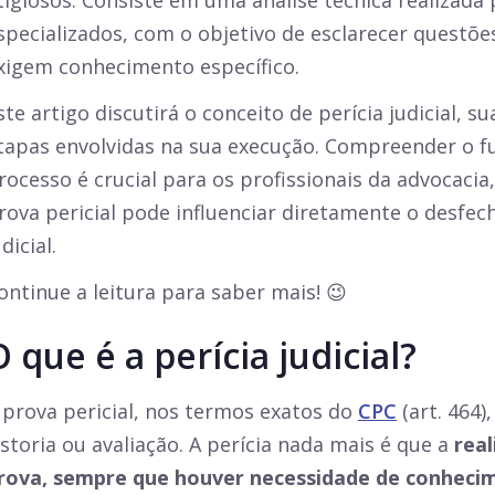
itigiosos. Consiste em uma análise técnica realizada 
specializados, com o objetivo de esclarecer questõ
xigem conhecimento específico.
ste artigo discutirá o conceito de perícia judicial, su
tapas envolvidas na sua execução. Compreender o 
rocesso é crucial para os profissionais da advocacia
rova pericial pode influenciar diretamente o desf
udicial.
ontinue a leitura para saber mais! 😉
O que é a perícia judicial?
 prova pericial, nos termos exatos do
CPC
(art. 464)
istoria ou avaliação. A perícia nada mais é que a
rea
rova, sempre que houver necessidade de conheci