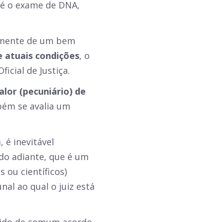
 é o exame de DNA,
almente de um bem
e atuais condições
, o
ficial de Justiça.
alor (pecuniário) de
bém se avalia um
 é inevitável
ado adiante, que é um
 ou científicos)
al ao qual o juiz está