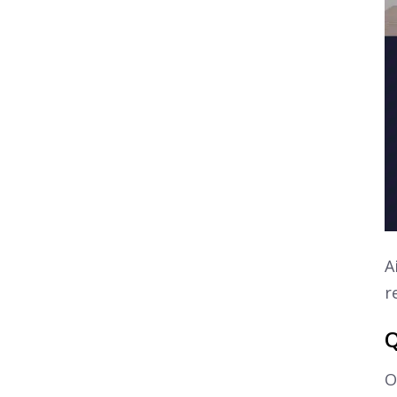
A
r
Q
O