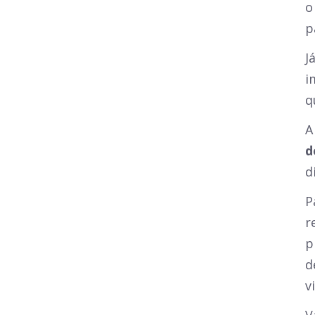
o
p
J
i
q
A
d
d
P
r
p
d
v