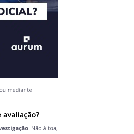
o ou mediante
e avaliação?
nvestigação
. Não à toa,