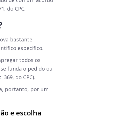
olhido de comum acordo
71, do CPC.
?
rova bastante
tífico específico.
mpregar todos os
 se funda o pedido ou
t. 369, do CPC).
a, portanto, por um
ção e escolha