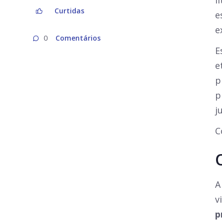
l
Curtidas
e
e
Comentários
0
E
e
p
p
j
C
A
v
p