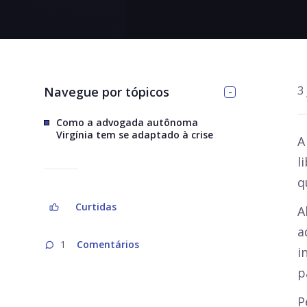
>
3
Navegue por tópicos
Como a advogada autônoma
Virgínia tem se adaptado à crise
A
l
q
Curtidas
A
a
Comentários
1
i
p
P