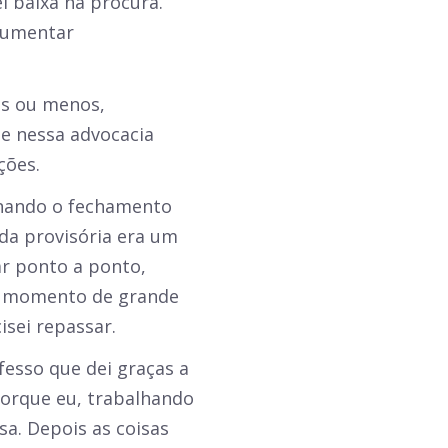
l baixa na procura.
 aumentar
is ou menos,
e nessa advocacia
ções.
inando o fechamento
ida provisória era um
ar ponto a ponto,
m momento de grande
isei repassar.
fesso que dei graças a
orque eu, trabalhando
isa. Depois as coisas