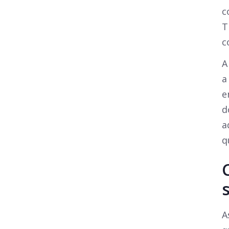
c
T
c
A
a
e
d
a
q
A