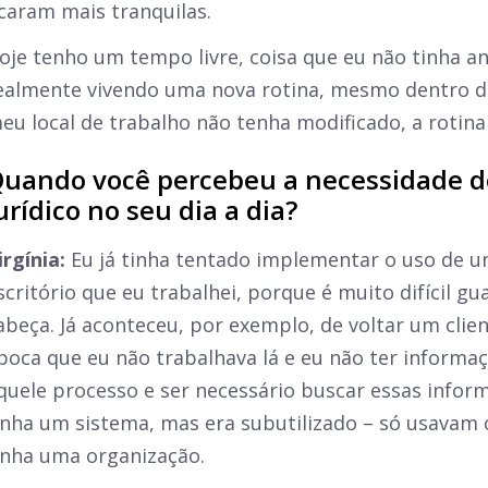
icaram mais tranquilas.
oje tenho um tempo livre, coisa que eu não tinha a
ealmente vivendo uma nova rotina, mesmo dentro d
eu local de trabalho não tenha modificado, a rotin
uando você percebeu a necessidade 
urídico no seu dia a dia?
irgínia:
Eu já tinha tentado implementar o uso de u
scritório que eu trabalhei, porque é muito difícil g
abeça. Já aconteceu, por exemplo, de voltar um clien
poca que eu não trabalhava lá e eu não ter inform
quele processo e ser necessário buscar essas info
inha um sistema, mas era subutilizado – só usavam 
inha uma organização.