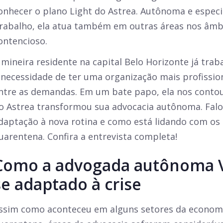
onhecer o plano Light do Astrea. Autônoma e especi
rabalho, ela atua também em outras áreas nos âmbi
ontencioso.
 mineira residente na capital Belo Horizonte já trab
 necessidade de ter uma organização mais profissio
ntre as demandas. Em um bate papo, ela nos conto
o Astrea transformou sua advocacia autônoma. Fa
daptação à nova rotina e como está lidando com os 
uarentena. Confira a entrevista completa!
Como a advogada autônoma V
se adaptado à crise
ssim como aconteceu em alguns setores da economia