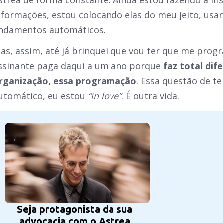
strea de forma constante. Ainda estou fazendo a in
nformações, estou colocando elas do meu jeito, usan
ndamentos automáticos.
as, assim, até já brinquei que vou ter que me prog
ssinante paga daqui a um ano porque
faz total dif
rganização, essa programação
. Essa questão de t
utomático, eu estou
“in love”
. É outra vida.
Seja protagonista da sua
advocacia com o Astrea