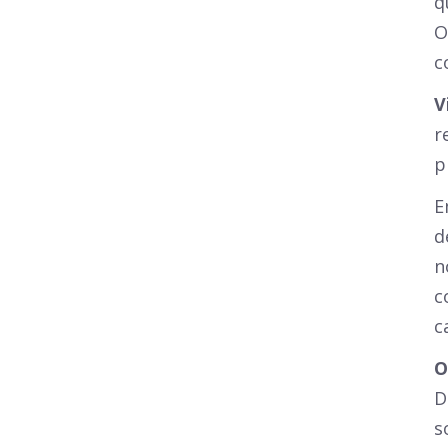
q
O
c
V
r
p
E
d
n
c
c
O
D
s