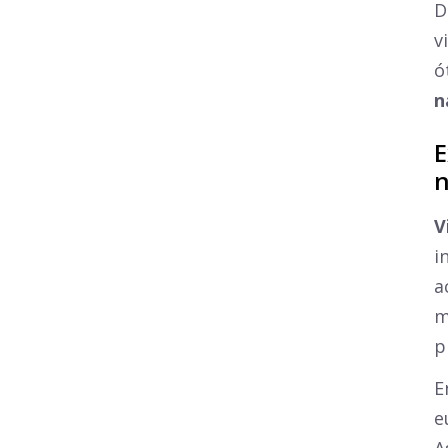
D
v
ó
n
E
n
V
i
a
m
p
E
e