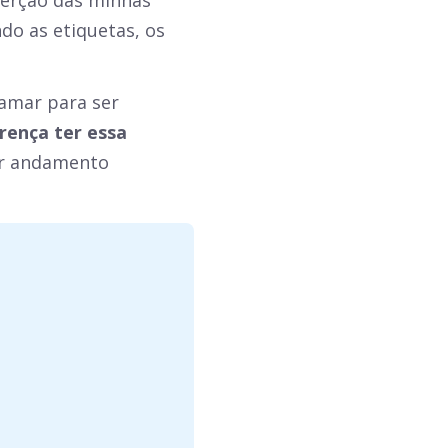
serção das minhas
do as etiquetas, os
ramar para ser
erença ter essa
er andamento