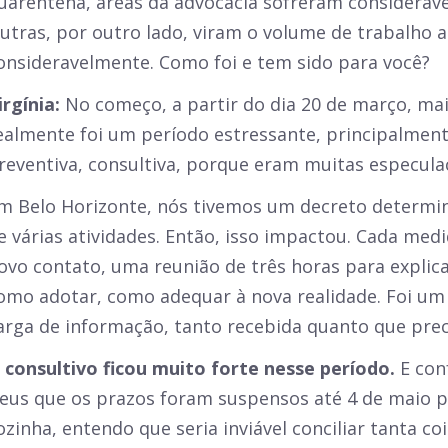
uarentena, áreas da advocacia sofreram consideráve
utras, por outro lado, viram o volume de trabalho
onsideravelmente. Como foi e tem sido para você?
irgínia:
No começo, a partir do dia 20 de março, ma
ealmente foi um período estressante, principalment
reventiva, consultiva, porque eram muitas especula
m Belo Horizonte, nós tivemos um decreto determ
e várias atividades. Então, isso impactou. Cada med
ovo contato, uma reunião de três horas para explic
omo adotar, como adequar à nova realidade. Foi u
arga de informação, tanto recebida quanto que prec
 consultivo ficou muito forte nesse período.
E con
eus que os prazos foram suspensos até 4 de maio p
ozinha, entendo que seria inviável conciliar tanta co