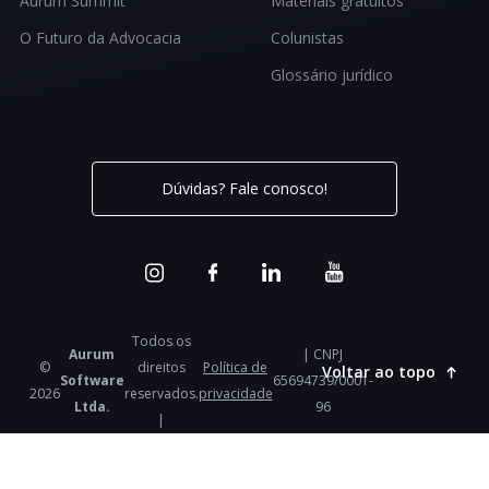
Aurum Summit
Materiais gratuitos
O Futuro da Advocacia
Colunistas
Glossário jurídico
Dúvidas? Fale conosco!
Todos os
Aurum
| CNPJ
©
direitos
Política de
Voltar ao topo
Software
65694739/0001-
2026
reservados.
privacidade
Ltda.
96
|