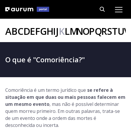
A
B
C
D
E
F
G
H
I
J
K
L
M
N
O
P
Q
R
S
T
U
V
O que é "Comoriência?"
Comoriência é um termo jurídico que
se refere à
situação em que duas ou mais pessoas falecem em
um mesmo evento
, mas não é possível determinar
quem morreu primeiro. Em outras palavras, trata-se
de um evento onde a ordem das mortes é
desconhecida ou incerta.