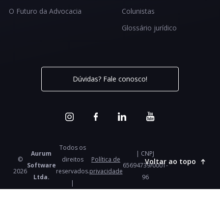
O Futuro da Advocacia
Colunistas
Glossário jurídico
Dúvidas? Fale conosco!
Todos os
Aurum
| CNPJ
©
direitos
Política de
Voltar ao topo
Software
65694739/0001-
2026
reservados.
privacidade
Ltda.
96
|