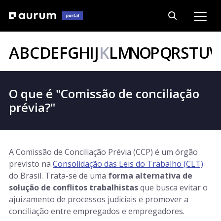
A
B
C
D
E
F
G
H
I
J
K
L
M
N
O
P
Q
R
S
T
U
V
O que é "Comissão de conciliação
prévia?"
A Comissão de Conciliação Prévia (CCP) é um órgão
previsto na
Consolidação das Leis do Trabalho (CLT)
do Brasil. Trata-se de uma
forma alternativa de
solução de conflitos trabalhistas
que busca evitar o
ajuizamento de processos judiciais e promover a
conciliação entre empregados e empregadores.