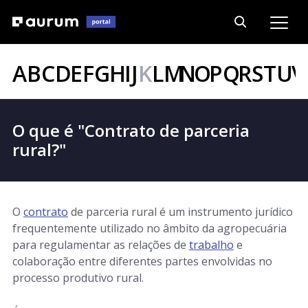
A
B
C
D
E
F
G
H
I
J
K
L
M
N
O
P
Q
R
S
T
U
V
O que é "Contrato de parceria
rural?"
O
contrato
de parceria rural é um instrumento jurídico
frequentemente utilizado no âmbito da agropecuária
para regulamentar as relações de
trabalho
e
colaboração entre diferentes partes envolvidas no
processo produtivo rural.