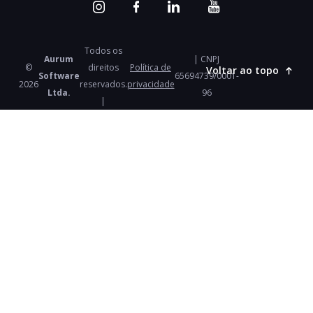
Todos os
Aurum
| CNPJ
©
direitos
Política de
Voltar ao topo
Software
65694739/0001-
2026
reservados.
privacidade
Ltda.
96
|