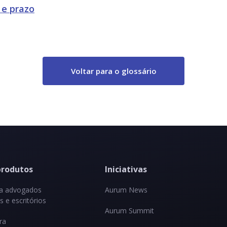
 e prazo
Voltar para o glossário
produtos
Iniciativas
ra advogados
Aurum News
 e escritórios
Aurum Summit
ra