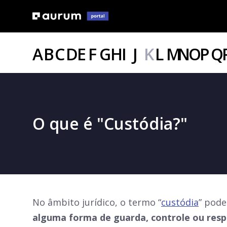
A
B
C
D
E
F
G
H
I
J
K
L
M
N
O
P
Q
O que é "Custódia?"
No âmbito jurídico, o termo “
custódia
” pode
alguma forma de guarda, controle ou respo