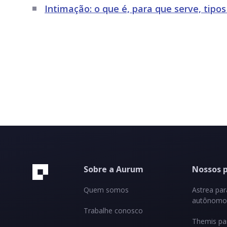
Intimação: o que é, para que serve, tipos
Sobre a Aurum
Nossos 
Quem somos
Astrea pa
autônomos
Trabalhe conosco
Themis pa