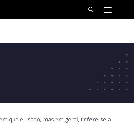
 em que é usado, mas em geral,
refere-se a