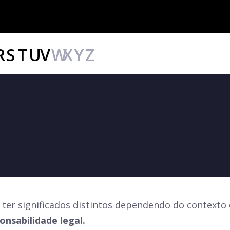
R
S
T
U
V
W
X
Y
Z
 ter significados distintos dependendo do contexto
nsabilidade legal.