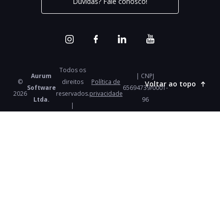
Dúvidas? Fale conosco!
Todos os
Aurum
| CNPJ
©
direitos
Política de
Voltar ao topo
Software
65694739/0001-
2026
reservados.
privacidade
Ltda.
96
|