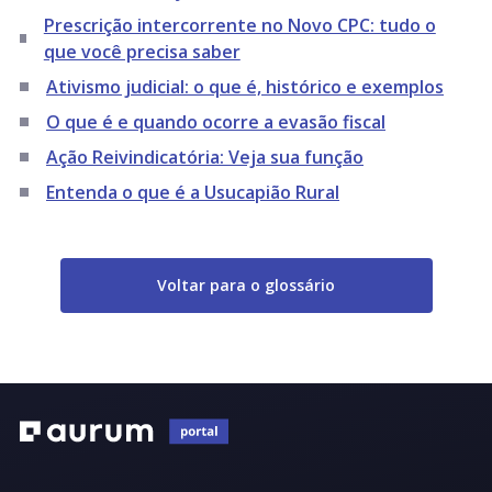
Prescrição intercorrente no Novo CPC: tudo o
que você precisa saber
Ativismo judicial: o que é, histórico e exemplos
O que é e quando ocorre a evasão fiscal
Ação Reivindicatória: Veja sua função
Entenda o que é a Usucapião Rural
Voltar para o glossário