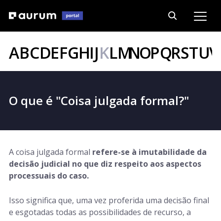
A
B
C
D
E
F
G
H
I
J
K
L
M
N
O
P
Q
R
S
T
U
V
O que é "Coisa julgada formal?"
A coisa julgada formal
refere-se à imutabilidade da
decisão judicial no que diz respeito aos aspectos
processuais do caso.
Isso significa que, uma vez proferida uma decisão final
e esgotadas todas as possibilidades de recurso, a