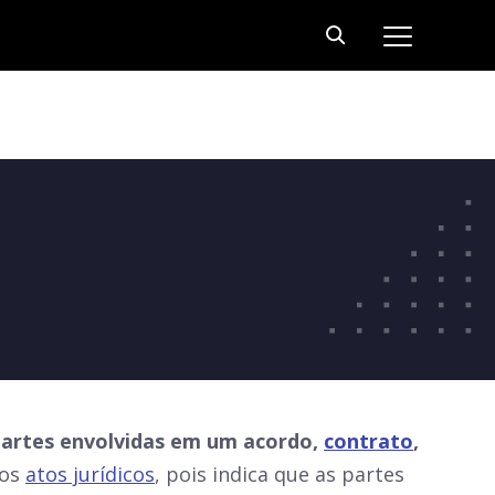
partes envolvidas em um acordo,
contrato
,
tos
atos jurídicos
, pois indica que as partes