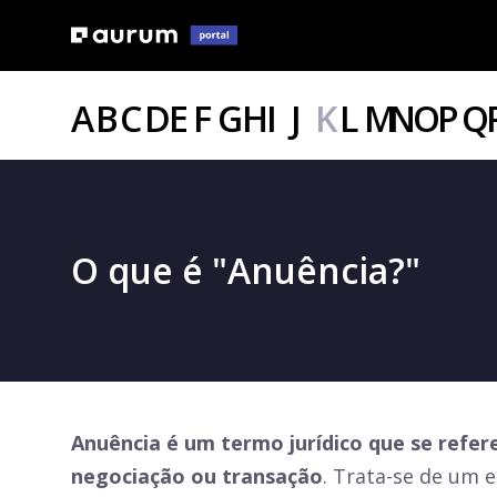
A
B
C
D
E
F
G
H
I
J
K
L
M
N
O
P
Q
O que é "Anuência?"
Anuência é um termo jurídico que se refe
negociação ou transação
. Trata-se de um e