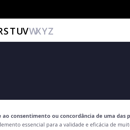
R
S
T
U
V
W
X
Y
Z
re ao consentimento ou concordância de uma das 
lemento essencial para a validade e eficácia de mui