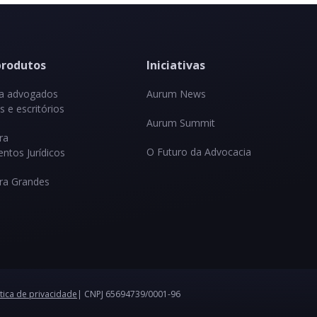
produtos
Iniciativas
ra advogados
Aurum News
 e escritórios
Aurum Summit
ra
O Futuro da Advocacia
ntos Jurídicos
ra Grandes
ítica de privacidade
| CNPJ 65694739/0001-96