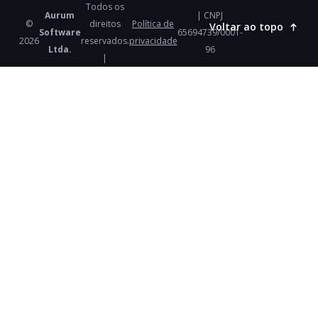
Todos os
Aurum
| CNPJ
©
direitos
Política de
Voltar ao topo
Software
65694739/0001-
2026
reservados.
privacidade
Ltda.
96
|