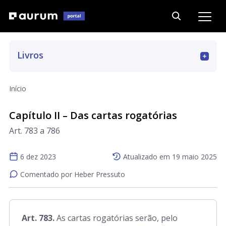
Livros
Art. 1 a 393
Início
Art. 394 a 562
Capítulo II – Das cartas rogatórias
Art. 783 a 786
Art. 563 a 667
6 dez 2023
Atualizado em
19 maio 2025
Comentado por Heber Pressuto
Art. 668 a 779
Art. 780 a 790
Art. 783.
As cartas rogatórias serão, pelo