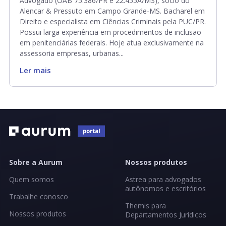
Advogado (OAB 75.386/PR e 22.455A/MS), sócio do
Alencar & Pressuto em Campo Grande-MS. Bacharel em
Direito e especialista em Ciências Criminais pela PUC/PR.
Possui larga experiência em procedimentos de inclusão
em penitenciárias federais. Hoje atua exclusivamente na
assessoria empresas, urbanas...
Ler mais
Sobre a Aurum
Nossos produtos
Quem somos
Astrea para advogados
autônomos e escritórios
Trabalhe conosco
Themis para
Nossos produtos
Departamentos Jurídicos