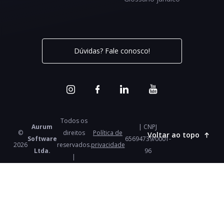
Dúvidas? Fale conosco!
Todos os
Aurum
| CNPJ
©
direitos
Política de
Voltar ao topo
Software
65694739/0001-
2026
reservados.
privacidade
Ltda.
96
|