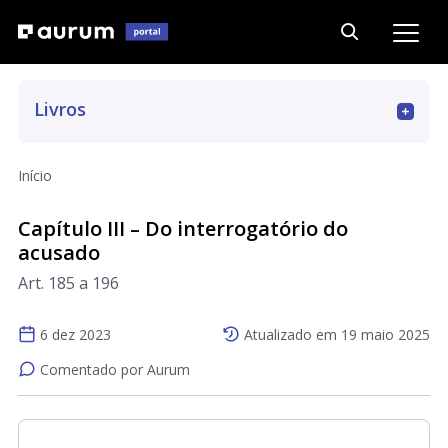
Livros
Art. 1 a 393
Início
Art. 394 a 562
Capítulo III – Do interrogatório do
acusado
Art. 185 a 196
Art. 563 a 667
6 dez 2023
Atualizado em
19 maio 2025
Art. 668 a 779
Comentado por Aurum
Art. 780 a 790