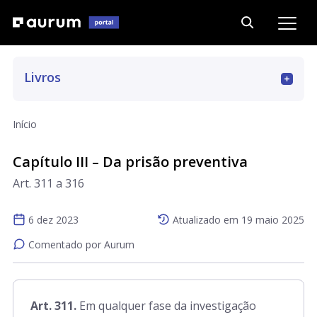
Livros
Art. 1 a 393
Início
Art. 394 a 562
Capítulo III – Da prisão preventiva
Art. 311 a 316
Art. 563 a 667
6 dez 2023
Atualizado em
19 maio 2025
Comentado por Aurum
Art. 668 a 779
Art. 780 a 790
Art. 311.
Em qualquer fase da investigação