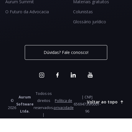
Aurum Summit
Materiais gratuitos
O Futuro da Advocacia
Colunistas
Glossário jurídico
Dúvidas? Fale conosco!
Todos os
Aurum
| CNPJ
©
direitos
Política de
Voltar ao topo
Software
65694739/0001-
2026
reservados.
privacidade
Ltda.
96
|