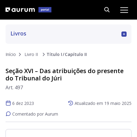
Livros
Art. 1 a 393
Início
Livro II
Título I
Capítulo II
Art. 394 a 562
Seção XVI – Das atribuições do presente
do Tribunal do Júri
Art. 497
Art. 563 a 667
6 dez 2023
Atualizado em
19 maio 2025
Art. 668 a 779
Comentado por Aurum
Art. 780 a 790