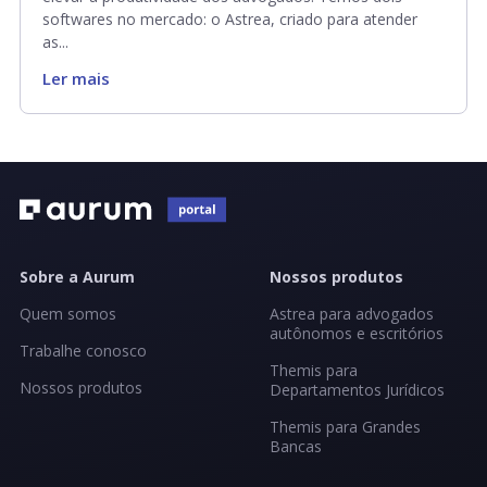
softwares no mercado: o Astrea, criado para atender
as...
Ler mais
Sobre a Aurum
Nossos produtos
Quem somos
Astrea para advogados
autônomos e escritórios
Trabalhe conosco
Themis para
Nossos produtos
Departamentos Jurídicos
Themis para Grandes
Bancas