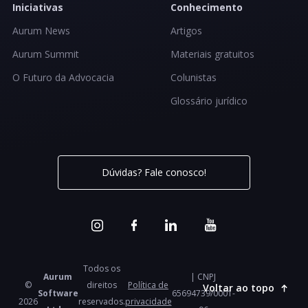
Iniciativas
Conhecimento
Aurum News
Artigos
Aurum Summit
Materiais gratuitos
O Futuro da Advocacia
Colunistas
Glossário jurídico
Dúvidas? Fale conosco!
Todos os
Aurum
| CNPJ
©
direitos
Política de
Voltar ao topo
Software
65694739/0001-
2026
reservados.
privacidade