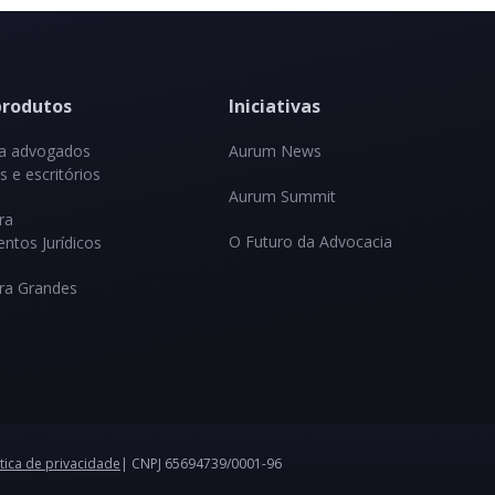
produtos
Iniciativas
ra advogados
Aurum News
 e escritórios
Aurum Summit
ra
O Futuro da Advocacia
ntos Jurídicos
ra Grandes
ítica de privacidade
| CNPJ 65694739/0001-96