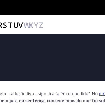
R
S
T
U
V
W
X
Y
Z
em tradução livre, significa “além do pedido”. No
dir
e o juiz, na sentença, concede mais do que foi so