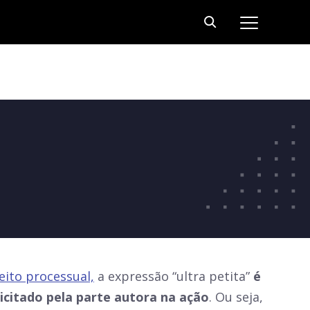
eito processual,
a expressão “ultra petita”
é
licitado pela parte autora na ação
. Ou seja,