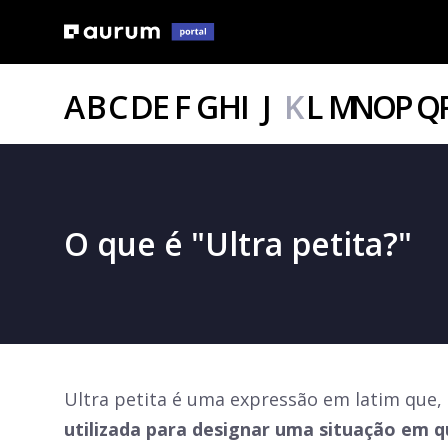
A
B
C
D
E
F
G
H
I
J
K
L
M
N
O
P
Q
O que é "Ultra petita?"
Ultra petita é uma expressão em latim que, 
utilizada para designar uma situação em qu