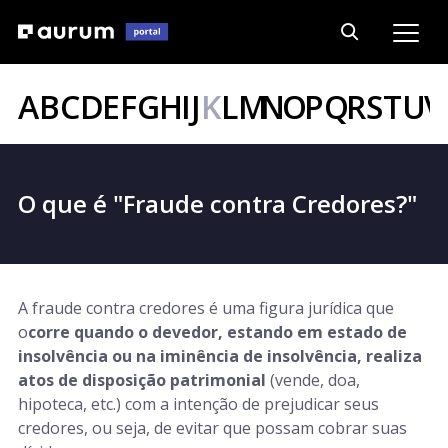
A
B
C
D
E
F
G
H
I
J
K
L
M
N
O
P
Q
R
S
T
U
V
O que é "Fraude contra Credores?"
A fraude contra credores é uma figura jurídica que
o
corre quando o devedor, estando em estado de
insolvência ou na iminência de insolvência, realiza
atos de disposição patrimonial
(vende, doa,
hipoteca, etc.) com a intenção de prejudicar seus
credores, ou seja, de evitar que possam cobrar suas