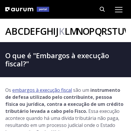
A
B
C
D
E
F
G
H
I
J
K
L
M
N
O
P
Q
R
S
T
U
V
O que é "Embargos à execução
fiscal?"
Os
embargos à execução fiscal
são um
instrumento
de defesa utilizado pelo contribuinte, pessoa
física ou jurídica, contra a execução de um crédito
tributário levada a cabo pelo Fisco.
Essa execução
acontece quando há uma dívida tributária não paga,
resultando em um processo judicial onde o Estado