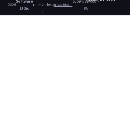
Software
65694739/0001-
2026
reservados.
privacidade
Ltda.
96
|