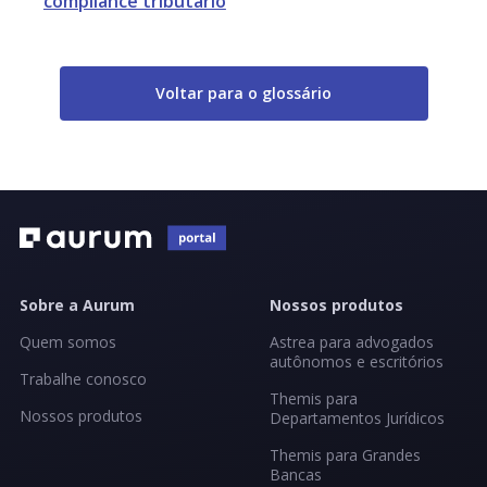
compliance tributário
Voltar para o glossário
Sobre a Aurum
Nossos produtos
Quem somos
Astrea para advogados
autônomos e escritórios
Trabalhe conosco
Themis para
Nossos produtos
Departamentos Jurídicos
Themis para Grandes
Bancas