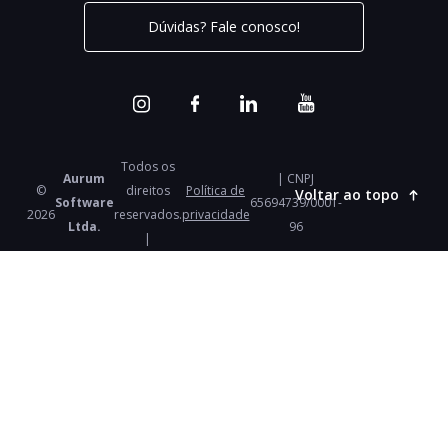
Dúvidas? Fale conosco!
Todos os
Aurum
| CNPJ
©
direitos
Política de
Voltar ao topo
Software
65694739/0001-
2026
reservados.
privacidade
Ltda.
96
|