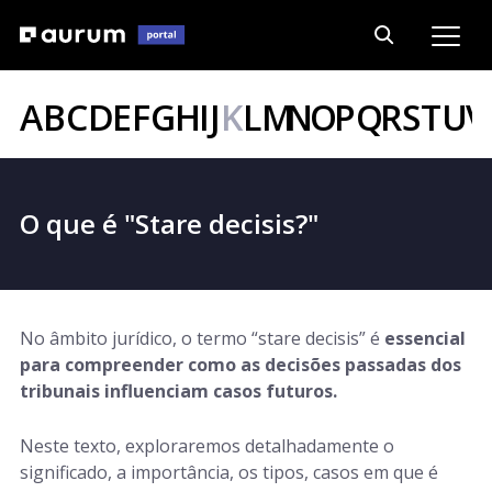
A
B
C
D
E
F
G
H
I
J
K
L
M
N
O
P
Q
R
S
T
U
V
O que é "Stare decisis?"
No âmbito jurídico, o termo “stare decisis” é
essencial
para compreender como as decisões passadas dos
tribunais influenciam casos futuros.
Neste texto, exploraremos detalhadamente o
significado, a importância, os tipos, casos em que é