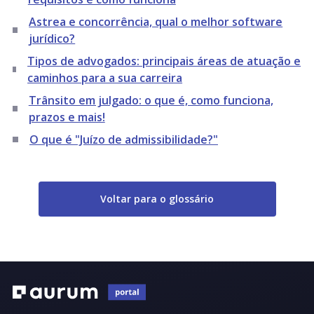
Astrea e concorrência, qual o melhor software
jurídico?
Tipos de advogados: principais áreas de atuação e
caminhos para a sua carreira
Trânsito em julgado: o que é, como funciona,
prazos e mais!
O que é "Juízo de admissibilidade?"
Voltar para o glossário