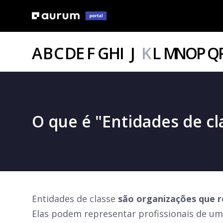
A
B
C
D
E
F
G
H
I
J
K
L
M
N
O
P
Q
O que é "Entidades de cl
Entidades de classe
são organizações que r
Elas podem representar profissionais de um