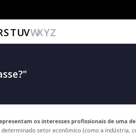
R
S
T
U
V
W
X
Y
Z
asse?"
epresentam os interesses profissionais de uma d
 determinado setor econômico (como a indústria, co