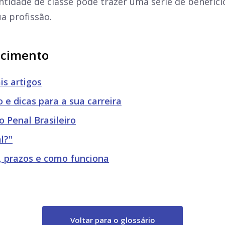
tidade de classe pode trazer uma série de benefícios
a profissão.
ecimento
is artigos
 e dicas para a sua carreira
o Penal Brasileiro
l?"
s, prazos e como funciona
Voltar para o glossário