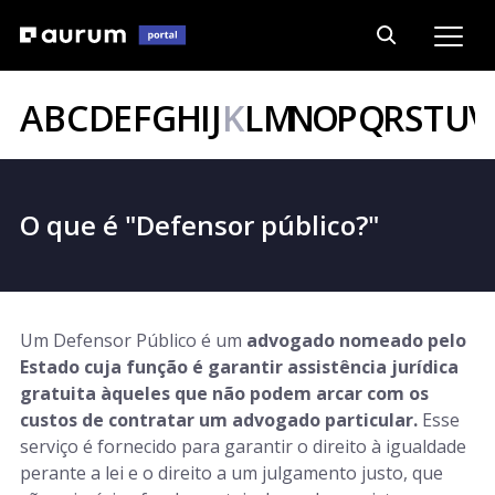
A
B
C
D
E
F
G
H
I
J
K
L
M
N
O
P
Q
R
S
T
U
V
O que é "Defensor público?"
Um Defensor Público é um
advogado nomeado pelo
Estado cuja função é garantir assistência jurídica
gratuita àqueles que não podem arcar com os
custos de contratar um advogado particular.
Esse
serviço é fornecido para garantir o direito à igualdade
perante a lei e o direito a um julgamento justo, que