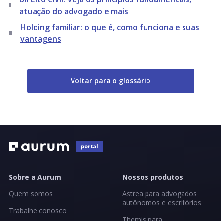
atuação do advogado e mais
Holding familiar: o que é, como funciona e suas
vantagens
Voltar para o glossário
Sobre a Aurum
Nossos produtos
Quem somos
Astrea para advogados
autônomos e escritórios
Trabalhe conosco
Themis para