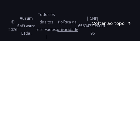
Todos os
Aurum
| CNPJ
©
direitos
Política de
Voltar ao topo
Software
65694739/0001-
2026
reservados.
privacidade
Ltda.
96
|