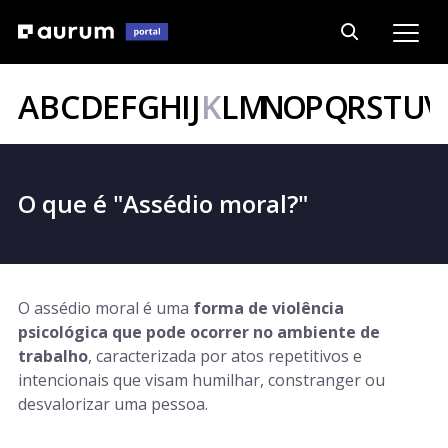
A
B
C
D
E
F
G
H
I
J
K
L
M
N
O
P
Q
R
S
T
U
V
O que é "Assédio moral?"
O assédio moral é uma
forma de violência
psicológica que pode ocorrer no ambiente de
trabalho
, caracterizada por atos repetitivos e
intencionais que visam humilhar, constranger ou
desvalorizar uma pessoa.