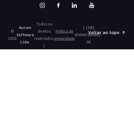
Todos os
Aurum
| CNPJ
©
direitos
Política de
Voltar ao topo
Software
65694739/0001-
2026
reservados.
privacidade
Ltda.
96
|