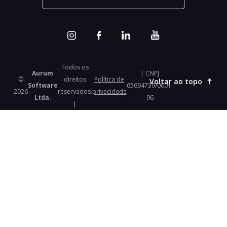
Todos os
Aurum
| CNPJ
©
direitos
Política de
Voltar ao topo
Software
65694739/0001-
2026
reservados.
privacidade
Ltda.
96
|