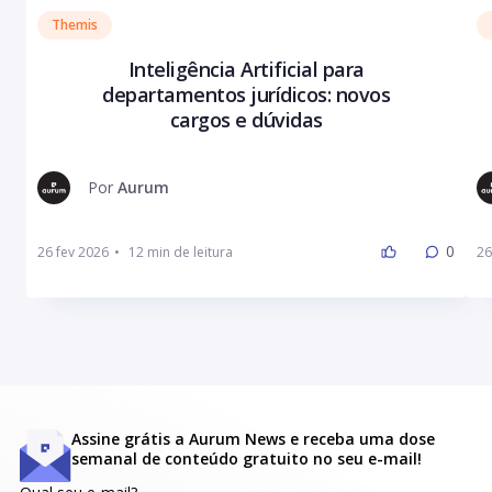
Themis
Inteligência Artificial para
departamentos jurídicos: novos
cargos e dúvidas
Por
Aurum
0
26 fev 2026
•
26
Assine grátis a Aurum News e receba uma dose
semanal de conteúdo gratuito no seu e-mail!