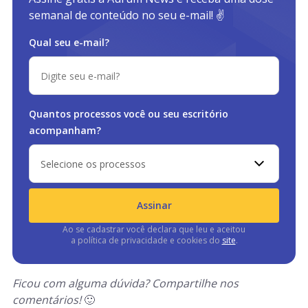
semanal de conteúdo no seu e-mail! ✌️
Qual seu e-mail?
Quantos processos você ou
seu escritório
acompanham?
Selecione os processos
Assinar
Ao se cadastrar você declara que leu e aceitou
a política de privacidade e cookies do
site
.
Ficou com alguma dúvida? Compartilhe nos
comentários!
🙂