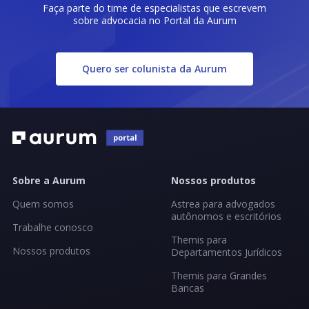
Faça parte do time de especialistas que escrevem
sobre advocacia no Portal da Aurum
Quero ser colunista da Aurum
Sobre a Aurum
Nossos produtos
Quem somos
Astrea para advogados
autônomos e escritórios
Trabalhe conosco
Themis para
Nossos produtos
Departamentos Jurídicos
Themis para Grandes
Bancas