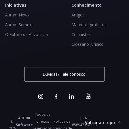
Iniciativas
Conhecimento
Aurum News
Artigos
Aurum Summit
Materiais gratuitos
O Futuro da Advocacia
Colunistas
Glossário jurídico
Dúvidas? Fale conosco!
Todos os
Aurum
| CNPJ
©
direitos
Política de
Voltar ao topo
Software
65694739/0001-
2026
reservados.
privacidade