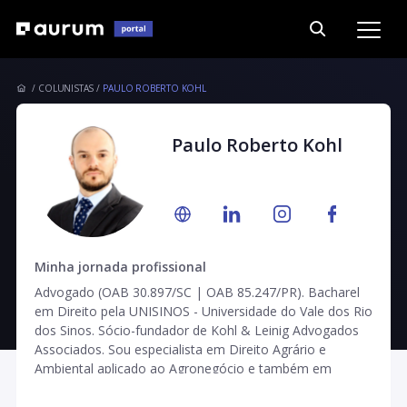
COLUNISTAS
PAULO ROBERTO KOHL
Paulo Roberto Kohl
Minha jornada profissional
Advogado (OAB 30.897/SC | OAB 85.247/PR). Bacharel
em Direito pela UNISINOS - Universidade do Vale dos Rio
dos Sinos. Sócio-fundador de Kohl & Leinig Advogados
Associados. Sou especialista em Direito Agrário e
Ambiental aplicado ao Agronegócio e também em
Direito Público. Atuo na advocacia consultiva e
contenciosa, com ênfase nas questões agrárias,