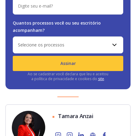
Quantos processos você ou
seu escritório
acompanham?
Selecione os processos
Assinar
Ao se cadastrar você declara que leu e aceitou
a política de privacidade e cookies do
site
.
Tamara Anzai