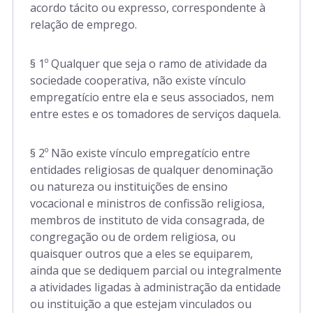
acordo tácito ou expresso, correspondente à
relação de emprego.
Art. 510-A a 510-D
§ 1º Qualquer que seja o ramo de atividade da
sociedade cooperativa, não existe vínculo
Art. 511 a 610
empregatício entre ela e seus associados, nem
entre estes e os tomadores de serviços daquela.
Art. 611 a 625
§ 2º Não existe vínculo empregatício entre
entidades religiosas de qualquer denominação
Art. 625-A a 62-H
ou natureza ou instituições de ensino
vocacional e ministros de confissão religiosa,
membros de instituto de vida consagrada, de
Art. 626 a 642
congregação ou de ordem religiosa, ou
quaisquer outros que a eles se equiparem,
ainda que se dediquem parcial ou integralmente
Art. 642-A
a atividades ligadas à administração da entidade
ou instituição a que estejam vinculados ou