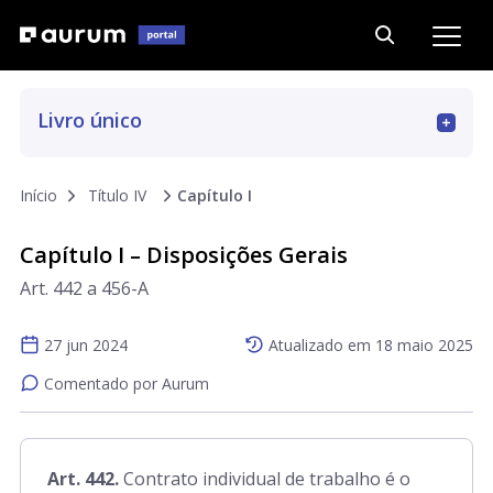
Livro único
Art. 1 a 12
Início
Título IV
Capítulo I
Capítulo I – Disposições Gerais
Art. 13 a 223
Art. 442 a 456-A
Art. 223-A a 223-G
27 jun 2024
Atualizado em
18 maio 2025
Comentado por Aurum
Art. 224 a 441
Art. 442.
Contrato individual de trabalho é o
Art. 442 a 510