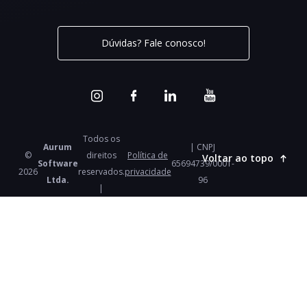
Dúvidas? Fale conosco!
Todos os
Aurum
| CNPJ
©
direitos
Política de
Voltar ao topo
Software
65694739/0001-
2026
reservados.
privacidade
Ltda.
96
|