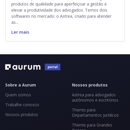
produtos de qualidade para aperfeiçoar a gestão e
elevar a produtividade dos advogados. Temos dois
softwares no mercado: o Astrea, criado para atender
as...
Ler mais
Sobre a Aurum
Nossos produtos
Quem somos
Astrea para advogados
autônomos e escritórios
Trabalhe conosco
Themis para
Nossos produtos
Departamentos Jurídicos
Themis para Grandes