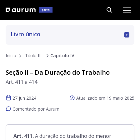
Livro único
Art. 1 a 12
Início
Título III
Capítulo IV
Seção II – Da Duração do Trabalho
Art. 13 a 223
Art. 411 a 414
Art. 223-A a 223-G
27 jun 2024
Atualizado em
19 maio 2025
Comentado por Aurum
Art. 224 a 441
Art. 411.
A duração do trabalho do menor
Art. 442 a 510