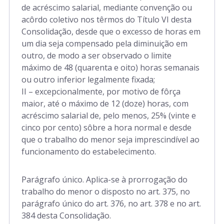
Art. 643 a 735
de acréscimo salarial, mediante convenção ou
acôrdo coletivo nos têrmos do Título VI desta
Consolidação, desde que o excesso de horas em
Art. 736 a 762
um dia seja compensado pela diminuição em
outro, de modo a ser observado o limite
máximo de 48 (quarenta e oito) horas semanais
Art. 763 a 910
ou outro inferior legalmente fixada;
II – excepcionalmente, por motivo de fôrça
maior, até o máximo de 12 (doze) horas, com
Art. 911 a 922
acréscimo salarial de, pelo menos, 25% (vinte e
cinco por cento) sôbre a hora normal e desde
que o trabalho do menor seja imprescindível ao
funcionamento do estabelecimento.
Parágrafo único. Aplica-se à prorrogação do
trabalho do menor o disposto no art. 375, no
parágrafo único do art. 376, no art. 378 e no art.
384 desta Consolidação.