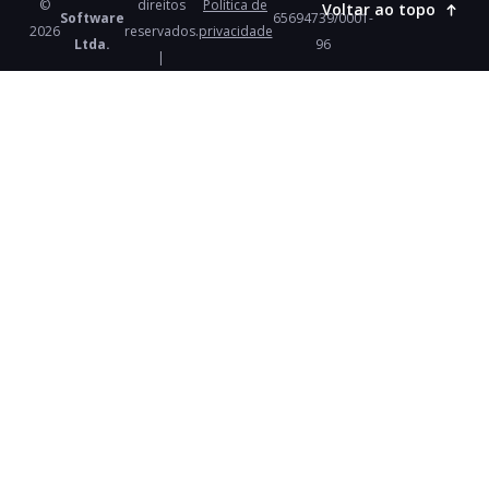
©
direitos
Política de
Voltar ao topo
Software
65694739/0001-
2026
reservados.
privacidade
Ltda.
96
|