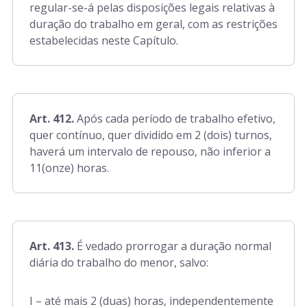
regular-se-á pelas disposições legais relativas à
duração do trabalho em geral, com as restrições
estabelecidas neste Capítulo.
Art. 510-A a 510-D
Art. 511 a 610
Art. 412.
Após cada período de trabalho efetivo,
Art. 611 a 625
quer contínuo, quer dividido em 2 (dois) turnos,
haverá um intervalo de repouso, não inferior a
11(onze) horas.
Art. 625-A a 62-H
Art. 626 a 642
Art. 413.
É vedado prorrogar a duração normal
diária do trabalho do menor, salvo:
Art. 642-A
I – até mais 2 (duas) horas, independentemente