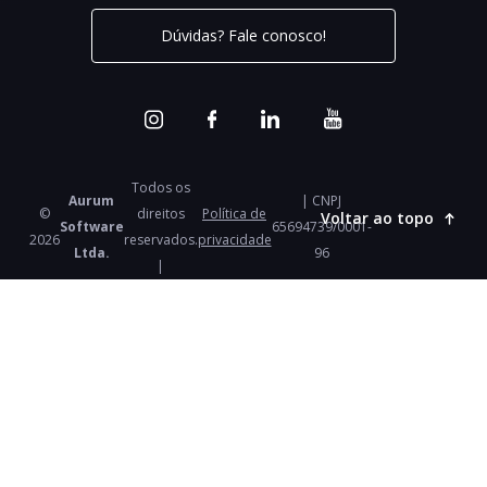
Dúvidas? Fale conosco!
Todos os
Aurum
| CNPJ
©
direitos
Política de
Voltar ao topo
Software
65694739/0001-
2026
reservados.
privacidade
Ltda.
96
|