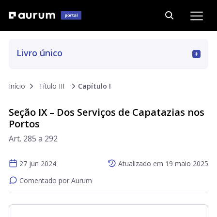
Livro único
Art. 1 a 12
Início
Título III
Capítulo I
Seção IX – Dos Serviços de Capatazias nos
Art. 13 a 223
Portos
Art. 285 a 292
Art. 223-A a 223-G
27 jun 2024
Atualizado em
19 maio 2025
Art. 224 a 441
Comentado por Aurum
Art. 442 a 510