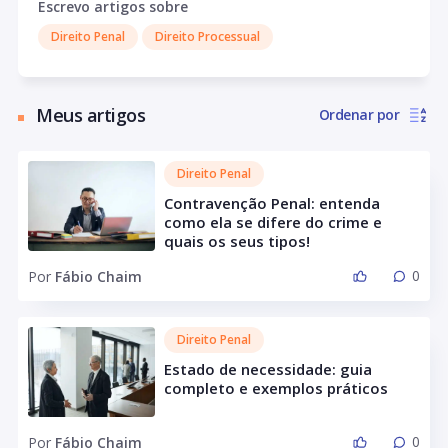
Escrevo artigos sobre
autônomo, atuando em escritório próprio desde 2017.
Direito Penal
Direito Processual
Meus artigos
Ordenar por
Direito Penal
Contravenção Penal: entenda
como ela se difere do crime e
quais os seus tipos!
0
Por
Fábio Chaim
Direito Penal
Estado de necessidade: guia
completo e exemplos práticos
0
Por
Fábio Chaim