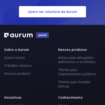
Quero ser colunista da Aurum
Sobre a Aurum
Nossos produtos
Quem somos
Astrea para advogados
autônomos e escritórios
Trabalhe conosco
Themis para
Nossos produtos
Departamentos Jurídicos
Themis para Grandes
Bancas
Iniciativas
Conhecimento