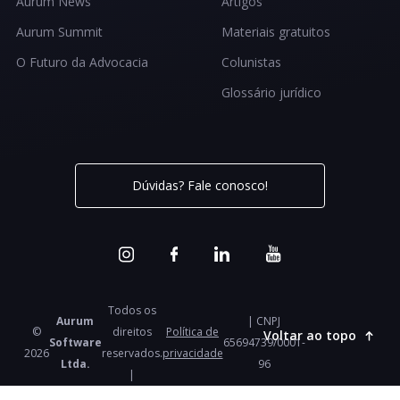
Aurum News
Artigos
Aurum Summit
Materiais gratuitos
O Futuro da Advocacia
Colunistas
Glossário jurídico
Dúvidas? Fale conosco!
Todos os
Aurum
| CNPJ
©
direitos
Política de
Voltar ao topo
Software
65694739/0001-
2026
reservados.
privacidade
Ltda.
96
|