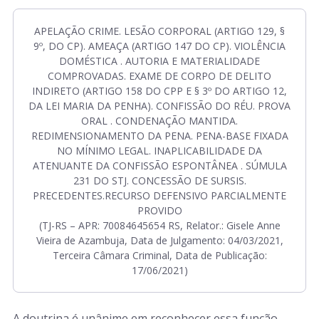
APELAÇÃO CRIME. LESÃO CORPORAL (ARTIGO 129, §
9º, DO CP). AMEAÇA (ARTIGO 147 DO CP). VIOLÊNCIA
DOMÉSTICA . AUTORIA E MATERIALIDADE
COMPROVADAS. EXAME DE CORPO DE DELITO
INDIRETO (ARTIGO 158 DO CPP E § 3º DO ARTIGO 12,
DA LEI MARIA DA PENHA). CONFISSÃO DO RÉU. PROVA
ORAL . CONDENAÇÃO MANTIDA.
REDIMENSIONAMENTO DA PENA. PENA-BASE FIXADA
NO MÍNIMO LEGAL. INAPLICABILIDADE DA
ATENUANTE DA CONFISSÃO ESPONTÂNEA . SÚMULA
231 DO STJ. CONCESSÃO DE SURSIS.
PRECEDENTES.RECURSO DEFENSIVO PARCIALMENTE
PROVIDO
(TJ-RS – APR: 70084645654 RS, Relator.: Gisele Anne
Vieira de Azambuja, Data de Julgamento: 04/03/2021,
Terceira Câmara Criminal, Data de Publicação:
17/06/2021)
A doutrina é unânime em reconhecer essa função