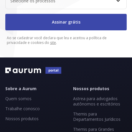
Selecione os processos
Assinar grátis
Ao se cadastrar você declara que leu e aceitou a política de
privacidade e cookies do
site
.
Sobre a Aurum
Nossos produtos
Quem somos
Astrea para advogados
autônomos e escritórios
Trabalhe conosco
Themis para
Nossos produtos
Departamentos Jurídicos
Themis para Grandes