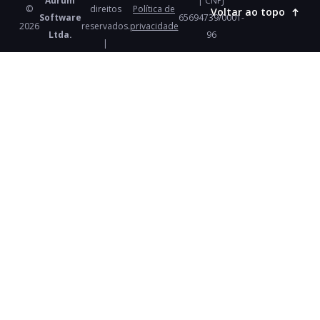
Aurum
| CNPJ
©
direitos
Política de
Voltar ao topo
Software
65694739/0001-
2026
reservados.
privacidade
Ltda.
96
|