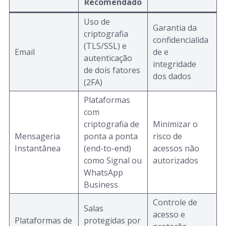
Recomendado
Uso de
Garantia da
criptografia
confidencialida
(TLS/SSL) e
Email
de e
autenticação
integridade
de dois fatores
dos dados
(2FA)
Plataformas
com
criptografia de
Minimizar o
Mensageria
ponta a ponta
risco de
Instantânea
(end-to-end)
acessos não
como Signal ou
autorizados
WhatsApp
Business
Controle de
Salas
acesso e
Plataformas de
protegidas por