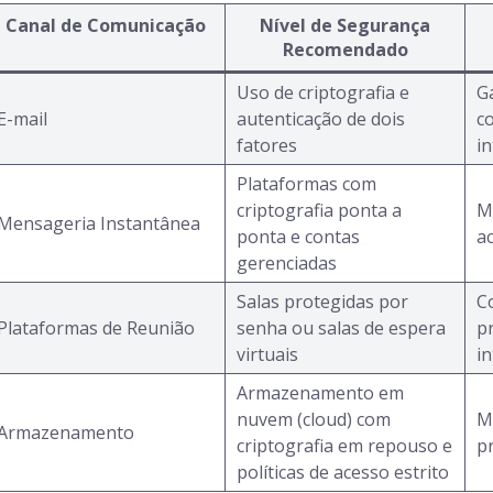
Canal de Comunicação
Nível de Segurança
Recomendado
Uso de criptografia e
G
E-mail
autenticação de dois
co
fatores
i
Plataformas com
criptografia ponta a
M
Mensageria Instantânea
ponta e contas
a
gerenciadas
Salas protegidas por
C
Plataformas de Reunião
senha ou salas de espera
p
virtuais
i
Armazenamento em
nuvem (cloud) com
M
Armazenamento
criptografia em repouso e
p
políticas de acesso estrito