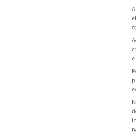
A
e
t
A
c
e
P
p
e
N
d
i
n