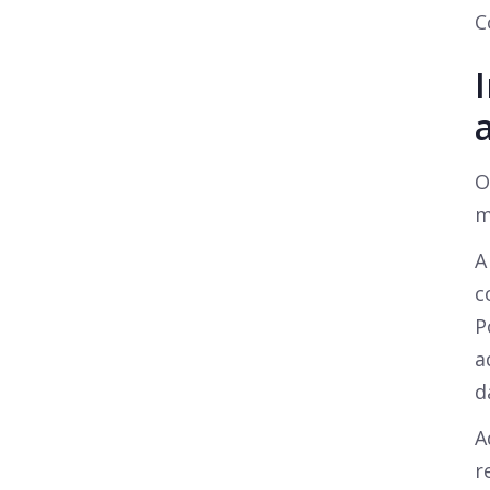
C
O
m
A
c
P
a
d
A
r