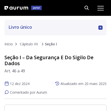
Livro único
Art. 1 a 6
Início
Cápitulo VII
Seção I
Seção I – Da Segurança E Do Sigilo De
Art. 7 a 16
Dados
Art. 46 a 49
Art. 17 a 22
12 dez 2024
Atualizado em
20 maio 2025
Art. 23 a 32
Comentado por Aurum
Art. 33 a 36