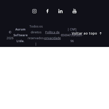
Todos os
Aurum
| CNPJ
©
direitos
Política de
Voltar ao topo
Software
65694739/0001-
2026
reservados.
privacidade
Ltda.
96
|