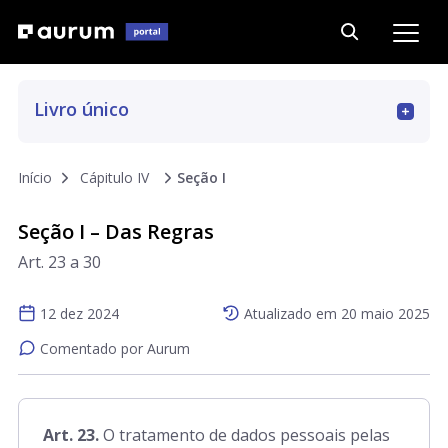
Livro único
Art. 1 a 6
Início
Cápitulo IV
Seção I
Seção I – Das Regras
Art. 7 a 16
Art. 23 a 30
Art. 17 a 22
12 dez 2024
Atualizado em
20 maio 2025
Comentado por Aurum
Art. 23 a 32
Art. 23.
O tratamento de dados pessoais pelas
Art. 33 a 36