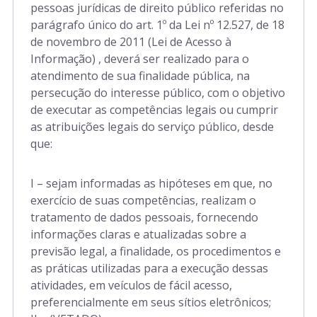
pessoas jurídicas de direito público referidas no
parágrafo único do art. 1º da Lei nº 12.527, de 18
de novembro de 2011 (Lei de Acesso à
Art. 37 a 45
Informação) , deverá ser realizado para o
atendimento de sua finalidade pública, na
persecução do interesse público, com o objetivo
Art. 46 a 51
de executar as competências legais ou cumprir
as atribuições legais do serviço público, desde
Art. 52 a 54
que:
I – sejam informadas as hipóteses em que, no
exercício de suas competências, realizam o
Art. 55 a 59
tratamento de dados pessoais, fornecendo
informações claras e atualizadas sobre a
Art. 60 a 65
previsão legal, a finalidade, os procedimentos e
as práticas utilizadas para a execução dessas
atividades, em veículos de fácil acesso,
preferencialmente em seus sítios eletrônicos;