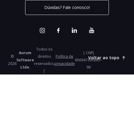
Dúvidas? Fale conosco!
Todos os
Aurum
| CNPJ
©
direitos
Política de
Voltar ao topo
Software
65694739/0001-
2026
reservados.
privacidade
Ltda.
96
|