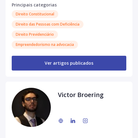
Principais categorias
Advogados - "O Escritório das Pessoas com
Deficiência". Criador do Canal “Clube dos Direitos da
Direito Constitucional
PcD” no YouTube. Colunista Jurídico no Portal da
Direito das Pessoas com Deficiência
Aurum.
Direito Previdenciário
Empreendedorismo na advocacia
Ver artigos publicados
Victor Broering