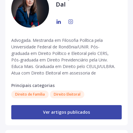
Dal
Advogada. Mestranda em Filosofia Política pela
Universidade Federal de Rondônia/UNIR. Pós-
graduada em Direito Político e Eleitoral pelo CERS,
Pós-graduada em Direito Previdenciário pela Univ.
Educa Mais. Graduada em Direito pelo CEULJI/ULBRA.
Atua com Direito Eleitoral em assessoria de
candidatos em campanhas políticas. Foi professora
Principais categorias
no curso de Direito na Estácio Unijipa e na pós-
graduação de Direito Eleitoral do Verbo Jurídico. Sócia
Direito de Família
Direito Eleitoral
fundadora do escritório Aguiar e Van Dal Advocacia.
Criadora e Professora no curso Propaganda e
Marketing para as Eleições 2020. Presidente da
Ver artigos publicados
comissão de acompanhamento legislativo da Ordem
dos Advogados na Subseção Ji-Paraná/RO, Vice-
presidente da Comissão de Ensino Jurídico na OAB