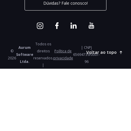
Dúvidas? Fale conosco!
Todos os
Aurum
| CNPJ
©
direitos
Política de
Voltar ao topo
Software
65694739/0001-
2026
reservados.
privacidade
Ltda.
96
|