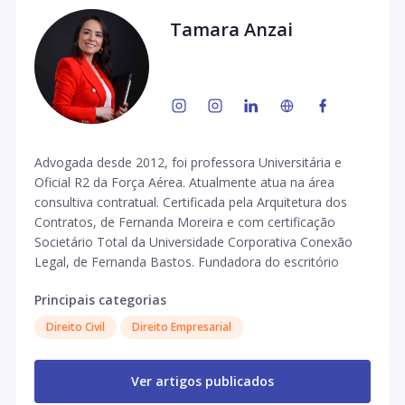
Subseção Ji-Paraná, Vice-presidente da Comissão de
Tamara Anzai
Direito Eleitoral da OAB Seccional Rondônia. Autora
no site Jusbrasil, no site www.suelyvandal.com e
colunista no Portal da Aurum. Amante de literatura.
Advogada desde 2012, foi professora Universitária e
Oficial R2 da Força Aérea. Atualmente atua na área
consultiva contratual. Certificada pela Arquitetura dos
Contratos, de Fernanda Moreira e com certificação
Societário Total da Universidade Corporativa Conexão
Legal, de Fernanda Bastos. Fundadora do escritório
Tamara Anzai Advogados. Possui, também,
Principais categorias
especialização em Direito Penal e Política Criminal
pela Universidade Federal do Rio Grande do Sul
Direito Civil
Direito Empresarial
(UFRGS) e Direito Penal Militar. Estudiosa das áreas
de empreendedorismo, marketing e copywriter.
Ver artigos publicados